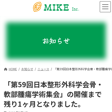
コ
ナ
ン
ビ
テ
ゲ
ン
ー
ツ
シ
へ
ョ
ス
ン
キ
に
お知らせ
ッ
移
プ
動
HOME
お知らせ
ニュース
「第59回日本整形外科学会骨・軟部腫瘍学
「第59回日本整形外科学会骨・
軟部腫瘍学術集会」の開催まで
残り1ヶ月となりました。